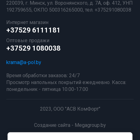
220039, г. Минск, ул. Воронянского, д. 7А, оф. 412, УНП
192759655, ОКПО 500316265000, тел. +375291080038
Интернет магазин
+37529 6111181
Оптовые продажи
+37529 1080038
krama@a-pol.by
Время обработки заказов: 24/7
Просмотр напольных покрытий ежедневно. Касса:
понедельник - пятница 10.00-17.00
2023, ООО "АСВ КомФорт"
Создание сайта - Megagroup.by