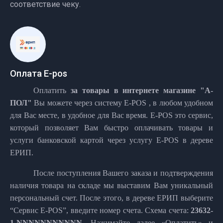
соответствие чеку.
Оплата E-pos
Оплатить
за товары в интернете магазине "А-
ПОЛ"
Вы можете через систему E-P
OS
, в любом удобном
для Вас месте, в удобное для Вас время. E-P
OS
это сервис,
который позволяет Вам быстро оплачивать товары и
услуги банковской картой через услугу E-P
OS
в дереве
ЕРИП.
После поступления Вашего заказа и подтверждения
наличия товара на складе мы выставим Вам уникальный
персональный счет. После этого, в дереве ЕРИП выберите
“Сервис E-P
OS
”, введите номер счета. Схема счета:
23632-
1-
NNNNNNNNNNN
.
Нажимайте далее «Оплатить» и