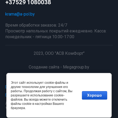
+37529 1080038
krama@a-pol.by
Время обработки заказов: 24/7
Просмотр напольных покрытий ежедневно. Касса:
понедельник - пятница 10.00-17.00
2023, ООО "АСВ КомФорт"
Создание сайта - Megagroup.by
Этот сайт использует cookie-файлы и
Пользовательское соглашение интернет-магазина А-ПОЛ
другие технологии для улучшения его
работы. Продолжая работу с сайтом, Вы
Политика конфиденциальности
Хорошо
разрешаете использование cookie-
файлов. Вы всегда можете отключить
Для получения точной информации о наличии и стоимости
файлы cookie в настройках Вашего
товара, пожалуйста, обращайтесь по нашим телефонам.
браузера.